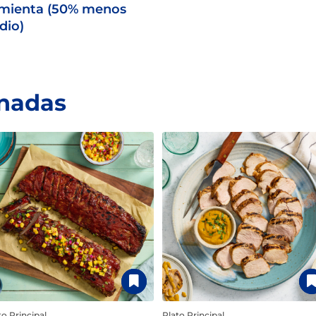
mienta (50% menos
dio)
onadas
to Principal
Plato Principal