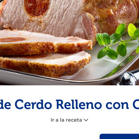
Pescado
Pudin
Camarón
e Cerdo Relleno con 
Ir a la receta