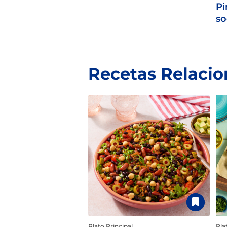
Pi
so
Recetas Relaci
Plato Principal
Pla