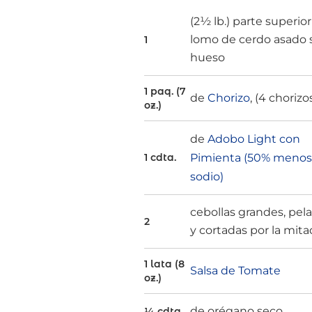
(2½ lb.) parte superior
lomo de cerdo asado 
1
hueso
1 paq. (7
de
Chorizo
, (4 chorizo
oz.)
de
Adobo Light con
Pimienta (50% meno
1 cdta.
sodio)
cebollas grandes, pel
2
y cortadas por la mita
1 lata (8
Salsa de Tomate
oz.)
de orégano seco
¼ cdta.