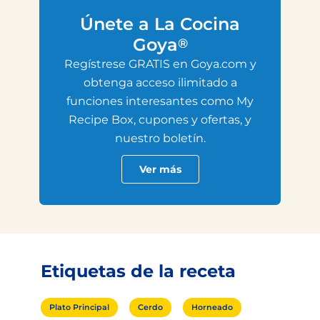
Únete a La Cocina
Goya
®
Regístrese GRATIS en Goya.com y
obtenga acceso ilimitado a
funciones interesantes como My
Recipe Box, cupones y ofertas, y
nuestro boletín.
Ver más
Etiquetas de la receta
Plato Principal
Cerdo
Horneado