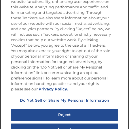
website functionality, enhancing user experience on
this website, analyzing performance and traffic, and
for marketing and targeted advertising. Through
these Trackers, we also share information about your
Únete a La Cocina Goya
®
use of our website with our social media, advertising,
Recibe Nuevas Recetas, Ofertas Especiales y
and analytics partners. By clicking “Reject” below, we
Promociones
will not use such Trackers, except for strictly necessary
cookies that help our website work. By clicking
Email
(Obligatorio)
“Accept” below, you agree to the use of all Trackers.
You may also exercise your right to opt-out of the sale
of your personal information or sharing of your
personal information for targeted advertising, by
clicking on the “Do Not Sell or Share My Personal
Information” link or communicating an opt-out
preference signal. To learn more about our personal
SÍGUENOS EN LAS REDES SOCIALES
information handling practices and your rights,
please see our
Privacy Policy.
Do Not Sell or Share My Personal Information
Mapa del sitio
Política de privacidad
Reject
Limitar el uso de mis datos personales sensibles
No vender ni compartir mis datos personales