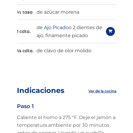
de azúcar morena
½ taza
de
Ajo Picado
o 2 dientes de
1 cdta.
ajo, finamente picado
de clavo de olor molido
⅛ cdta.
Indicaciones
Ver de la cocina
Paso 1
Caliente el horno a 275 °F. Deje el jamón a
temperatura ambiente por 30 minutos
antes de cocinar. Usando un cuchillo,