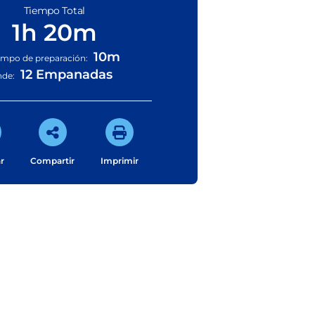
Tiempo Total
1h 20m
10m
empo de preparación:
12 Empanadas
nde:
r
Compartir
Imprimir