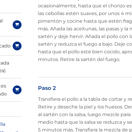
ocasionalmente, hasta que el chorizo es
las cebollas estén suaves, por unos 4 mi
al
pimentón y cocine hasta que estén fra
más. Añada las aceitunas, las pasas y la 
sartén y deje hervir. Añada el pollo con la
sartén y reduzca el fuego a bajo. Deje c
icado
hasta que el pollo esté bien cocido, a
minutos. Retire la sartén del fuego.
cada
za)
tes
Paso 2
ado
Transfiera el pollo a la tabla de cortar y 
Retire y deseche la piel y los huesos. De
al sartén con la salsa, luego mezcle par
medio hasta que la salsa se reduzca y se
lla
5 minutos más. Transfiera la mezcla de 