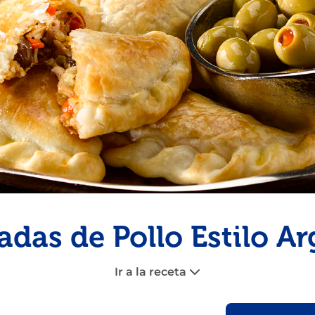
Pescado
Pudin
Camarón
das de Pollo Estilo Ar
Ir a la receta