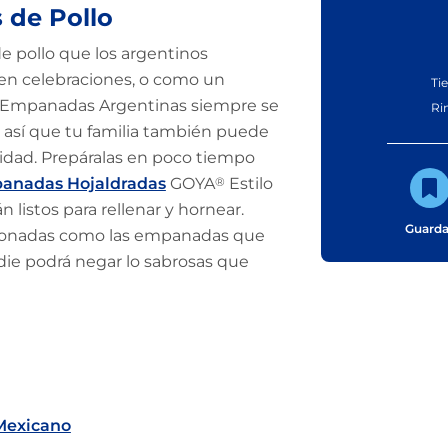
 de Pollo
 pollo que los argentinos
en celebraciones, o como un
Ti
as Empanadas Argentinas siempre se
Ri
s; así que tu familia también puede
aridad. Prepáralas en poco tiempo
anadas Hojaldradas
GOYA
®
Estilo
n listos para rellenar y hornear.
Guarda
azonadas como las empanadas que
die podrá negar lo sabrosas que
 Mexicano