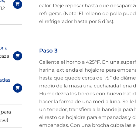
os
,
calor. Deje reposar hasta que desaparez
 12
refrigerar. (Nota: El relleno de pollo p
el refrigerador hasta por 5 días).
r a
Paso 3
taza
Caliente el horno a 425°F. En una super
harina, extienda el hojaldre para empana
hasta que quede cerca de ½ ” de diámet
adas
medio de la masa una cucharada llena de
Humedezca los bordes con huevo batido
hacer la forma de una media luna. Selle
un tenedor, transfiera a la bandeja para
(para
el resto de hojaldre para empanadas y de
asa)
empanadas. Con una brocha cubra las 