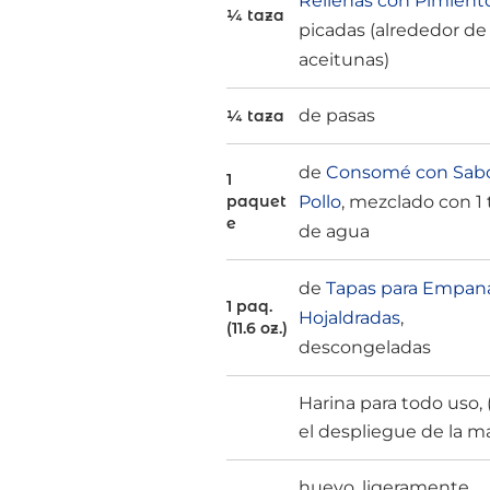
Rellenas con Pimient
¼ taza
picadas (alrededor de
aceitunas)
de pasas
¼ taza
de
Consomé con Sabo
1
Pollo
, mezclado con 1 
paquet
e
de agua
de
Tapas para Empan
1 paq.
Hojaldradas
,
(11.6 oz.)
descongeladas
Harina para todo uso, 
el despliegue de la m
huevo, ligeramente