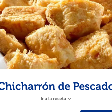
Congelados
Tarta
Pescado
Pudin
Camarón
Chicharrón de Pescad
Ir a la receta