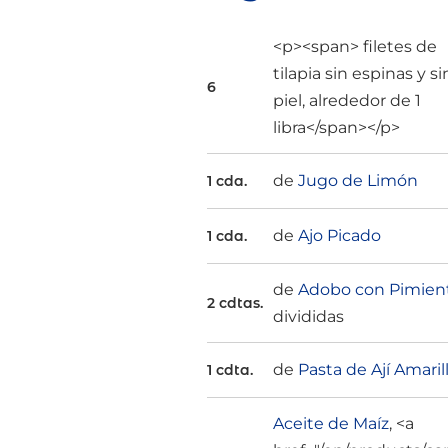
<p><span> filetes de
tilapia sin espinas y si
6
piel, alrededor de 1
libra</span></p>
de
Jugo de Limón
1 cda.
de
Ajo Picado
1 cda.
de
Adobo con Pimien
2 cdtas.
divididas
de
Pasta de Ají Amaril
1 cdta.
Aceite de Maíz
, <a