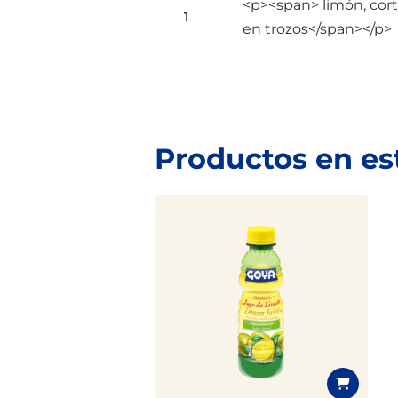
<p><span> limón, cor
1
en trozos</span></p>
Productos en es