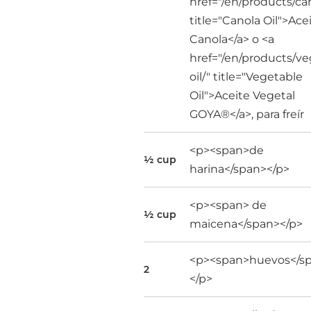
href="/en/products/can
title="Canola Oil">Ace
Canola</a> o <a
href="/en/products/ve
oil/" title="Vegetable
Oil">Aceite Vegetal
GOYA®</a>, para freír
<p><span>de
½ cup
harina</span></p>
<p><span> de
½ cup
maicena</span></p>
<p><span>huevos</s
2
</p>