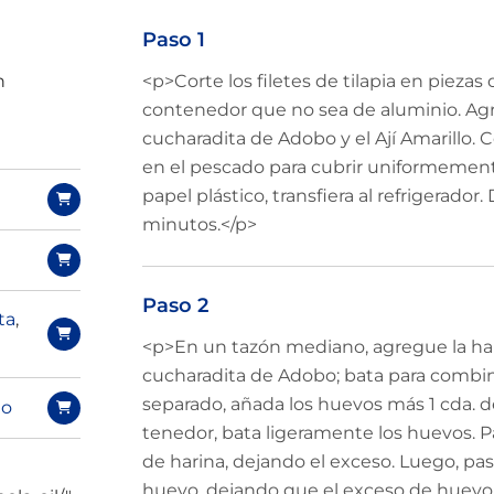
Paso 1
n
<p>Corte los filetes de tilapia en piezas 
contenedor que no sea de aluminio. Agreg
cucharadita de Adobo y el Ají Amarillo. 
en el pescado para cubrir uniformement
papel plástico, transfiera al refrigerador. 
minutos.</p>
Paso 2
ta
,
<p>En un tazón mediano, agregue la hari
cucharadita de Adobo; bata para combi
separado, añada los huevos más 1 cda. d
lo
tenedor, bata ligeramente los huevos. P
de harina, dejando el exceso. Luego, pa
huevo, dejando que el exceso de huevo