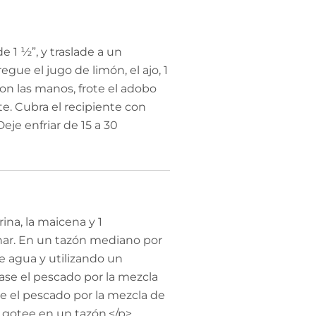
de 1 ½”, y traslade a un
ue el jugo de limón, el ajo, 1
Con las manos, frote el adobo
e. Cubra el recipiente con
Deje enfriar de 15 a 30
na, la maicena y 1
nar. En un tazón mediano por
e agua y utilizando un
ase el pescado por la mezcla
se el pescado por la mezcla de
 gotee en un tazón.</p>