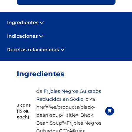
Ingredientes
Indicaciones
Recetas relacionadas
Ingredientes
de
Frijoles Negros Guisados
Reducidos en Sodio
, o <a
3 cans
href="/es/products/black-
(15 oz.
bean-soup/" title="Black
each)
Bean Soup">Frijoles Negros
Guisados GOYA®</a>