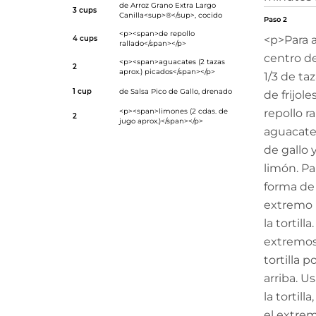
de
Arroz Grano Extra Largo
3 cups
Canilla<sup>®</sup>
, cocido
Paso 2
<p><span>de repollo
<p>Para a
4 cups
rallado</span></p>
centro de 
<p><span>aguacates (2 tazas
2
aprox.) picados</span></p>
1/3 de ta
1 cup
de
Salsa Pico de Gallo
, drenado
de frijole
<p><span>limones (2 cdas. de
repollo r
2
jugo aprox.)</span></p>
aguacate 
de gallo 
limón. Par
forma de 
extremo 
la tortill
extremos 
tortilla 
arriba. U
la tortill
el extre