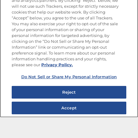
SÍGUENOS EN LAS REDES SOCIALES
and analytics partners. By clicking “Reject” below, we
will not use such Trackers, except for strictly necessary
cookies that help our website work. By clicking
“Accept” below, you agree to the use of all Trackers.
You may also exercise your right to opt-out of the sale
of your personal information or sharing of your
Mapa del sitio
Política de privacidad
personal information for targeted advertising, by
Limitar el uso de mis datos personales sensibles
clicking on the “Do Not Sell or Share My Personal
No vender ni compartir mis datos personales
Information” link or communicating an opt-out
Copyright © 2026 Goya Foods, Inc. Todos los derechos reservados.
preference signal. To learn more about our personal
information handling practices and your rights,
please see our
Privacy Policy.
Do Not Sell or Share My Personal Information
Reject
Accept
Ensaladas de frijoles para disfrutar toda la semana
Marinadas que transforman cualquier plato