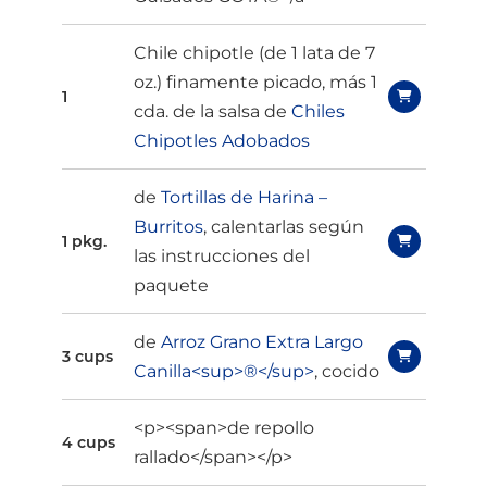
Chile chipotle (de 1 lata de 7
oz.) finamente picado, más 1
1
cda. de la salsa de
Chiles
Chipotles Adobados
de
Tortillas de Harina –
Burritos
, calentarlas según
1 pkg.
las instrucciones del
paquete
de
Arroz Grano Extra Largo
3 cups
Canilla<sup>®</sup>
, cocido
<p><span>de repollo
4 cups
rallado</span></p>