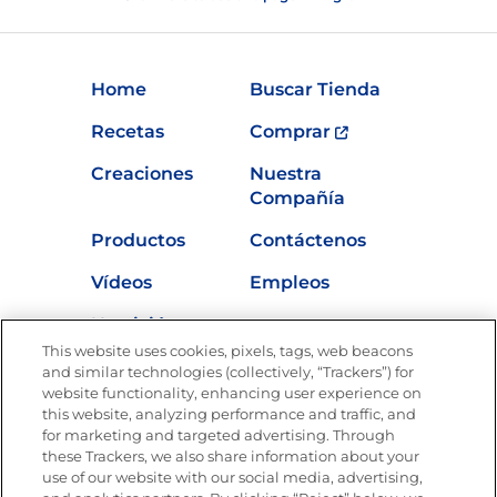
Home
Buscar Tienda
Recetas
Comprar
Creaciones
Nuestra
Compañía
Productos
Contáctenos
Vídeos
Empleos
Nutrición
This website uses cookies, pixels, tags, web beacons
and similar technologies (collectively, “Trackers”) for
website functionality, enhancing user experience on
this website, analyzing performance and traffic, and
Únete a La Cocina Goya®
for marketing and targeted advertising. Through
Recibe Nuevas Recetas, Ofertas Especiales y
these Trackers, we also share information about your
Promociones
use of our website with our social media, advertising,