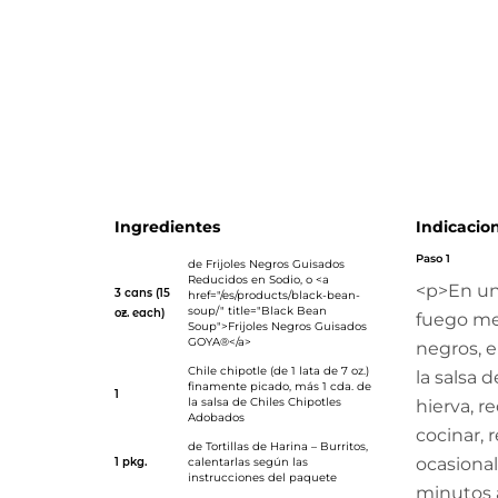
en Sodio</a>, que ya vienen sazonados con cebollas, pi
aceite de oliva extra virgen, reciben un extra de sabor co
chipotles ahumados. Lo que convierte a los frijoles en u
extraordinario relleno para los burritos, además del arroz 
repollo fresco, los cremosos aguacates, el pico de gallo y
limón. ¡La combinación perfecta para un delicioso burrit
Ingredientes
Indicacio
Paso 1
de
Frijoles Negros Guisados
Reducidos en Sodio
, o <a
<p>En un
3 cans (15
href="/es/products/black-bean-
soup/" title="Black Bean
oz. each)
fuego med
Soup">Frijoles Negros Guisados
GOYA®</a>
negros, e
Chile chipotle (de 1 lata de 7 oz.)
la salsa 
finamente picado, más 1 cda. de
1
la salsa de
Chiles Chipotles
hierva, r
Adobados
cocinar, 
de
Tortillas de Harina – Burritos
,
ocasiona
1 pkg.
calentarlas según las
instrucciones del paquete
minutos 