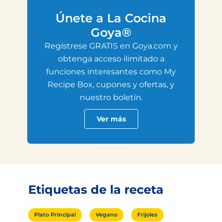
Únete a La Cocina
Goya®
Regístrese GRATIS en Goya.com y
obtenga acceso ilimitado a
funciones interesantes como My
Recipe Box, cupones y ofertas, y
nuestro boletín.
Ver más
Etiquetas de la receta
Plato Principal
Vegano
Frijoles