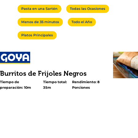
Pasta en una Sartén
Todas las Ocasiones
Menos de 35 minutos
Todo el Año
Platos Principales
Burritos de Frijoles Negros
Tiempo de
Tiempo total:
Rendimiento: 8
preparación: 10m
35m
Porciones
<p>Estos Burritos de Frijoles Negros son tan fáciles de p
como deliciosos, sin lugar a dudas se convertirán en tus 
cada noche. Aquí, los <a title="Reduced Sodium Black 
href="https://goya.com/es/products/reduced-sodium-bl
soup" data-id="7902">Frijoles Negros Guisados GOYA® 