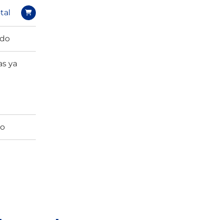
tal
ado
as ya
co