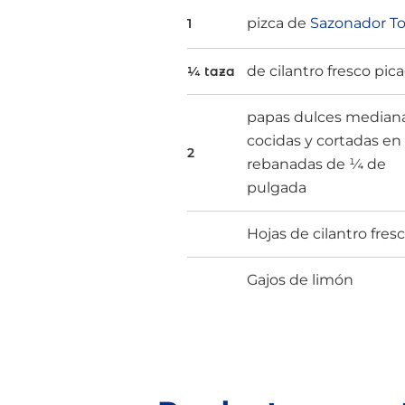
pizca de
Sazonador To
1
de cilantro fresco pic
¼ taza
papas dulces median
cocidas y cortadas en
2
rebanadas de ¼ de
pulgada
Hojas de cilantro fres
Gajos de limón