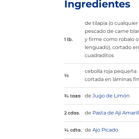
Ingredientes
de tilapia (o cualquier
pescado de carne bla
y firme como robalo o
1 lb.
lenguado), cortado e
cuadraditos
cebolla roja pequeña
½
cortada en láminas fi
de
Jugo de Limón
¾ taza
de
Pasta de Ají Amaril
2 cdas.
de
Ajo Picado
¼ cdta.