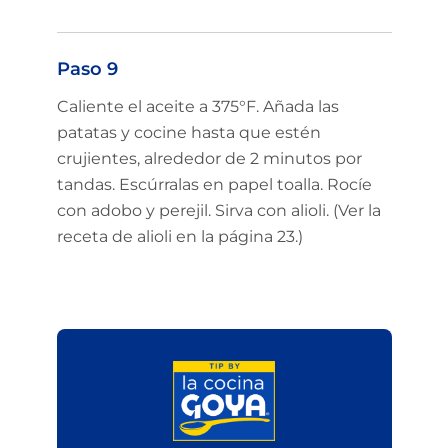
Paso 9
Caliente el aceite a 375°F. Añada las
Limited time!
patatas y cocine hasta que estén
Sign up and save on select
crujientes, alrededor de 2 minutos por
GOYA favorites!
tandas. Escúrralas en papel toalla. Rocíe
con adobo y perejil. Sirva con alioli. (Ver la
receta de alioli en la página 23.)
Sign Up
No Thanks
New members only.