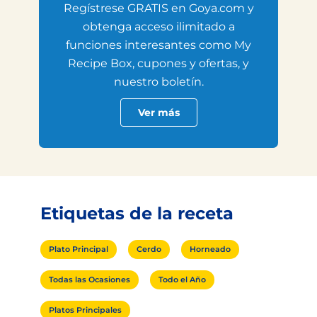
Regístrese GRATIS en Goya.com y
obtenga acceso ilimitado a
funciones interesantes como My
Recipe Box, cupones y ofertas, y
nuestro boletín.
Ver más
Etiquetas de la receta
Plato Principal
Cerdo
Horneado
Todas las Ocasiones
Todo el Año
Platos Principales