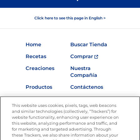
Click here to see this page in English >
Home
Buscar Tienda
Recetas
Comprar
Creaciones
Nuestra
Compañía
Productos
Contáctenos
Vídeos
Empleos
This website uses cookies, pixels, tags, web beacons
Nutrición
and similar technologies (collectively, “Trackers”) for
website functionality, enhancing user experience on
this website, analyzing performance and traffic, and
for marketing and targeted advertising. Through
these Trackers, we also share information about your
Únete a La Cocina Goya
®