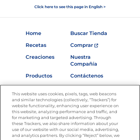
Click here to see this page in English >
Home
Buscar Tienda
Recetas
Comprar
Creaciones
Nuestra
Compañía
Productos
Contáctenos
Vídeos
Empleos
This website uses cookies, pixels, tags, web beacons
Nutrición
and similar technologies (collectively, “Trackers”) for
website functionality, enhancing user experience on
this website, analyzing performance and traffic, and
for marketing and targeted advertising. Through
these Trackers, we also share information about your
Únete a La Cocina Goya
®
use of our website with our social media, advertising,
Recibe Nuevas Recetas, Ofertas Especiales y
and analytics partners. By clicking “Reject” below, we
Promociones