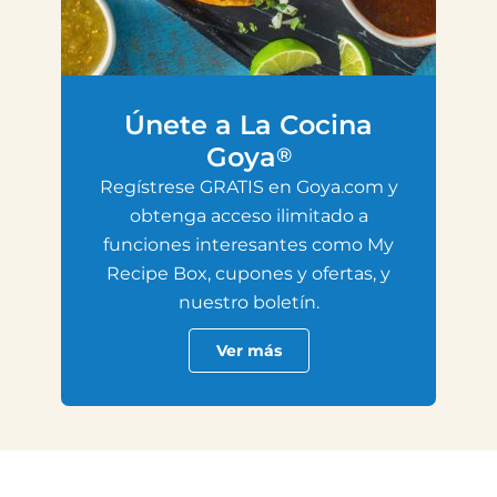
Únete a La Cocina
Goya
®
Regístrese GRATIS en Goya.com y
obtenga acceso ilimitado a
funciones interesantes como My
Recipe Box, cupones y ofertas, y
nuestro boletín.
Ver más