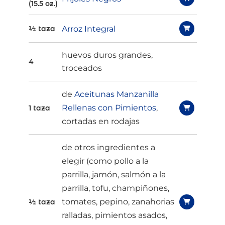
(15.5 oz.)
Arroz Integral
½ taza
huevos duros grandes,
4
troceados
de
Aceitunas Manzanilla
Rellenas con Pimientos
,
1 taza
cortadas en rodajas
de otros ingredientes a
elegir (como pollo a la
parrilla, jamón, salmón a la
parrilla, tofu, champiñones,
tomates, pepino, zanahorias
½ taza
ralladas, pimientos asados,