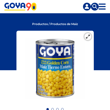
Saltar
Saltar
al
a
contenido
la
principal
búsqueda
Productos
/
Productos de Maiz