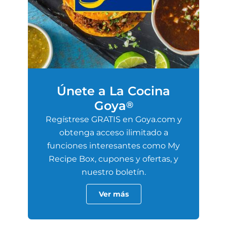
Únete a La Cocina
Goya
®
Regístrese GRATIS en Goya.com y
obtenga acceso ilimitado a
funciones interesantes como My
Recipe Box, cupones y ofertas, y
nuestro boletín.
Ver más