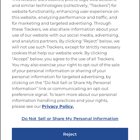
Nutrición
and similar technologies (collectively, “Trackers”) for
website functionality, enhancing user experience on
this website, analyzing performance and traffic, and
for marketing and targeted advertising. Through
these Trackers, we also share information about your
Únete a La Cocina Goya
®
use of our website with our social media, advertising,
Recibe Nuevas Recetas, Ofertas Especiales y
and analytics partners. By clicking “Reject” below, we
Promociones
will not use such Trackers, except for strictly necessary
cookies that help our website work. By clicking
Email
(Obligatorio)
“Accept” below, you agree to the use of all Trackers.
You may also exercise your right to opt-out of the sale
of your personal information or sharing of your
personal information for targeted advertising, by
clicking on the “Do Not Sell or Share My Personal
Information” link or communicating an opt-out
preference signal. To learn more about our personal
SÍGUENOS EN LAS REDES SOCIALES
information handling practices and your rights,
please see our
Privacy Policy.
Do Not Sell or Share My Personal Information
Mapa del sitio
Política de privacidad
Reject
Limitar el uso de mis datos personales sensibles