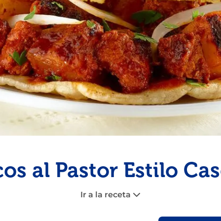
Congelados
Tarta
Pescado
Pudin
Camarón
os al Pastor Estilo Ca
Ir a la receta