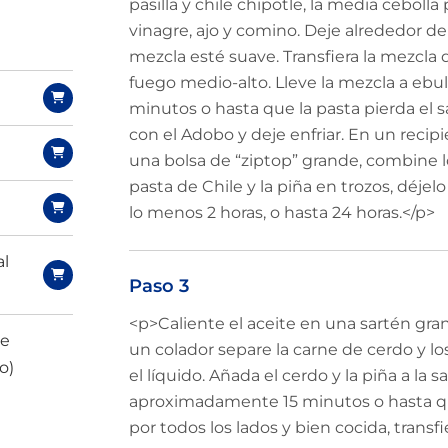
pasilla y chile chipotle, la media cebolla 
vinagre, ajo y comino. Deje alrededor de
mezcla esté suave. Transfiera la mezcla 
fuego medio-alto. Lleve la mezcla a ebul
minutos o hasta que la pasta pierda el s
con el Adobo y deje enfriar. En un recip
una bolsa de “ziptop” grande, combine l
pasta de Chile y la piña en trozos, déjel
lo menos 2 horas, o hasta 24 horas.</p>
al
Paso 3
<p>Caliente el aceite en una sartén gr
de
un colador separe la carne de cerdo y lo
o)
el líquido. Añada el cerdo y la piña a la
aproximadamente 15 minutos o hasta qu
por todos los lados y bien cocida, transf