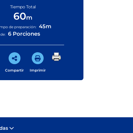
Tiempo Total
60
m
45m
empo de preparación:
6 Porciones
nde:
Compartir
Imprimir
adas