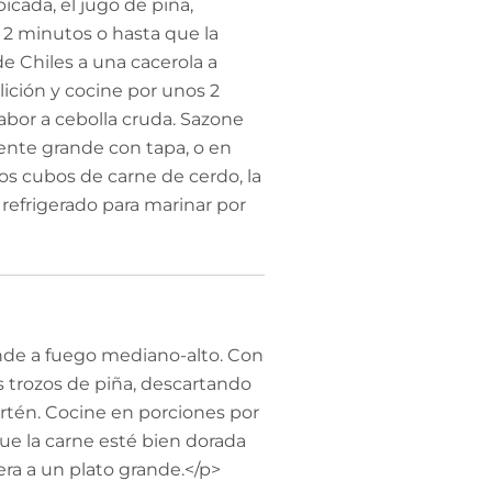
picada, el jugo de piña,
 2 minutos o hasta que la
de Chiles a una cacerola a
lición y cocine por unos 2
abor a cebolla cruda. Sazone
iente grande con tapa, o en
os cubos de carne de cerdo, la
o refrigerado para marinar por
ande a fuego mediano-alto. Con
s trozos de piña, descartando
 sartén. Cocine en porciones por
e la carne esté bien dorada
iera a un plato grande.</p>