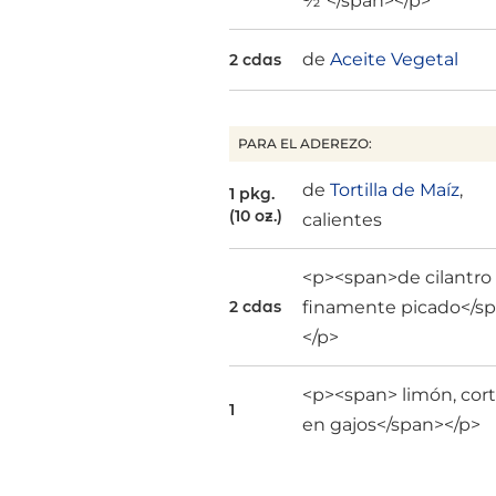
½”</span></p>
de
Aceite Vegetal
2 cdas
PARA EL ADEREZO:
de
Tortilla de Maíz
,
1 pkg.
(10 oz.)
calientes
<p><span>de cilantro
finamente picado</s
2 cdas
</p>
<p><span> limón, cor
1
en gajos</span></p>