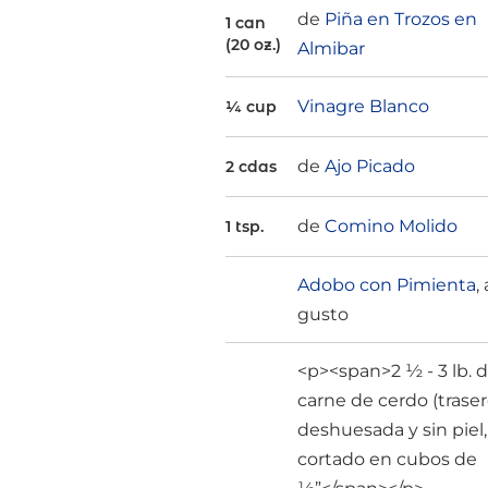
de
Piña en Trozos en
1 can
(20 oz.)
Almibar
Vinagre Blanco
¼ cup
de
Ajo Picado
2 cdas
de
Comino Molido
1 tsp.
Adobo con Pimienta
, 
gusto
<p><span>2 ½ - 3 lb. 
carne de cerdo (traser
deshuesada y sin piel,
cortado en cubos de