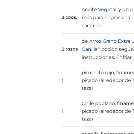
Aceite Vegetal
, y un 
más para engrasar la
2 cdas.
cacerola.
de
Arroz Grano Extra 
Canilla
, cocido según
2 tazas
®
instrucciones. Enfriar
pimiento rojo, finam
picado (alrededor de 
1
taza)
Chile poblano, finam
picado (alrededor de
1
taza)