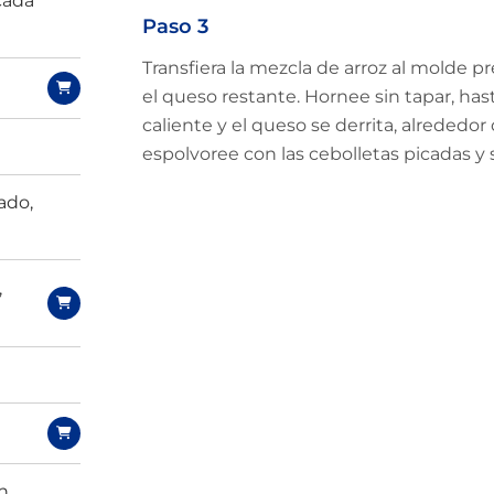
cada
Paso 3
Transfiera la mezcla de arroz al molde 
el queso restante. Hornee sin tapar, has
caliente y el queso se derrita, alrededor 
espolvoree con las cebolletas picadas y s
ado,
,
Limited time!
Sign up and save on select
GOYA favorites!
en