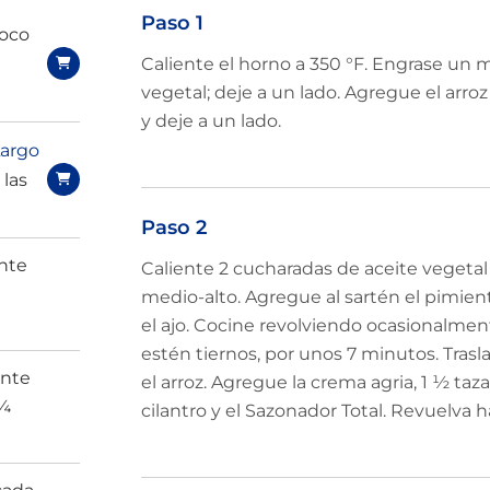
Paso 1
poco
Caliente el horno a 350 °F. Engrase un m
vegetal; deje a un lado. Agregue el arro
y deje a un lado.
Largo
 las
Paso 2
ente
Caliente 2 cucharadas de aceite vegetal
1
medio-alto. Agregue al sartén el pimiento
el ajo. Cocine revolviendo ocasionalmen
estén tiernos, por unos 7 minutos. Trasl
ente
el arroz. Agregue la crema agria, 1 ½ taz
 ¾
cilantro y el Sazonador Total. Revuelva 