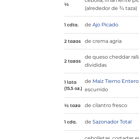
cebolla, finamente pi
½
(alrededor de ¾ taza)
de
Ajo Picado
1 cdta.
de crema agria
2 tazas
de queso cheddar rall
2 tazas
divididas
de
Maiz Tierno Entero
1 lata
(15.5 oz.)
escurrido
de cilantro fresco
½ taza
de
Sazonador Total
1 cda.
cebolletas, cortadas 