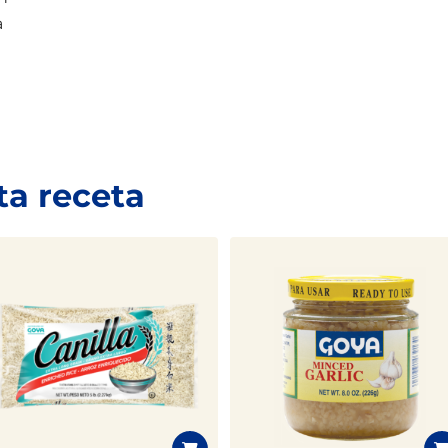
a
Sign Up
No Thanks
New members only.
ta receta