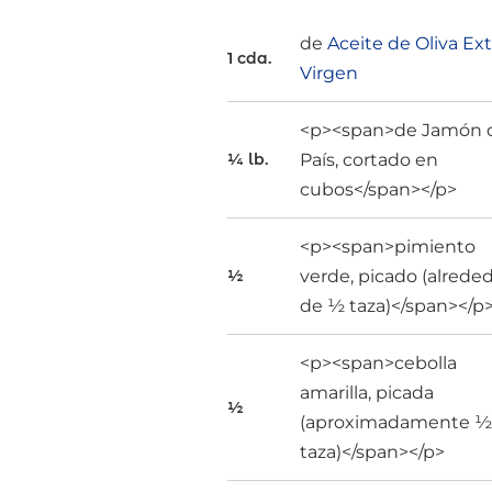
de
Aceite de Oliva Ext
1 cda.
Virgen
<p><span>de Jamón 
País, cortado en
¼ lb.
cubos</span></p>
<p><span>pimiento
verde, picado (alrede
½
de ½ taza)</span></p
<p><span>cebolla
amarilla, picada
½
(aproximadamente 
taza)</span></p>