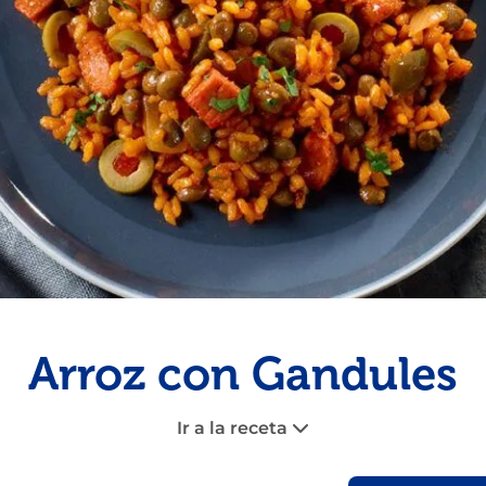
Congelados
Tarta
Pescado
Pudin
Camarón
Arroz con Gandules
Ir a la receta