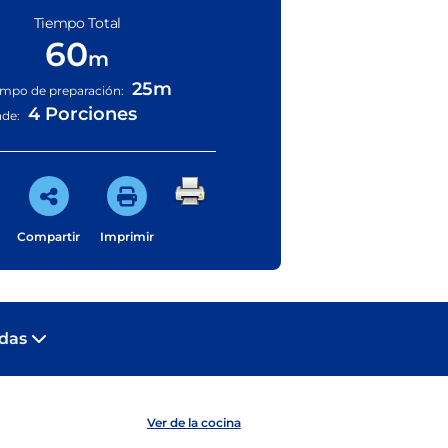
Tiempo Total
60
m
25m
empo de preparación:
4 Porciones
nde:
Compartir
Imprimir
adas
Ver de la cocina