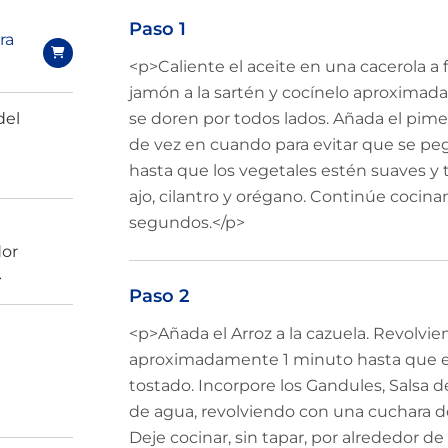
Paso 1
ra
<p>Caliente el aceite en una cacerola a
jamón a la sartén y cocínelo aproximad
del
se doren por todos lados. Añada el pimen
de vez en cuando para evitar que se pe
hasta que los vegetales estén suaves y t
ajo, cilantro y orégano. Continúe coci
segundos.</p>
dor
>
Paso 2
<p>Añada el Arroz a la cazuela. Revolv
aproximadamente 1 minuto hasta que es
½
tostado. Incorpore los Gandules, Salsa d
de agua, revolviendo con una cuchara d
Deje cocinar, sin tapar, por alrededor d