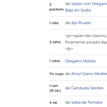
de
Sazón con Orégan
2
packets
Bajo en Sodio
de
Ajo Picado
1 cda.
<p><span>de cilantro,
finamente picado</s
2 cdta.
</p>
Oregano Molido
1 cdta.
de
Arroz Grano Media
1½ cups
1 can
de
Gandules Verdes
(15 oz.)
de
Salsa de Tomate
4 oz.