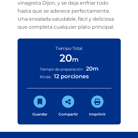
vinagreta Dijon, y se deja enfriar todo
hasta que se aderece perfectamente.
Una ensalada saludable, fácil y deliciosa
que completa cualquier plato principal.
Tiempo Total
20
m
20m
Tiempo de preparación:
12 porciones
Rinde:
Guardar
Compartir
Imprimir