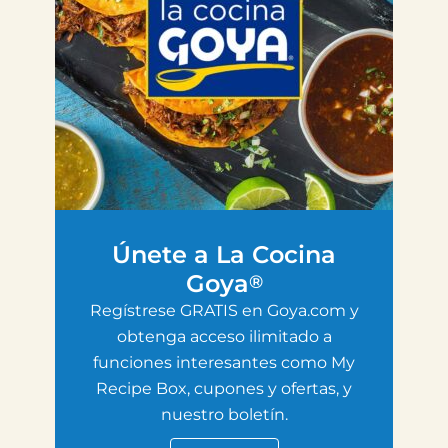
Únete a La Cocina
Goya
®
Regístrese GRATIS en Goya.com y
obtenga acceso ilimitado a
funciones interesantes como My
Recipe Box, cupones y ofertas, y
nuestro boletín.