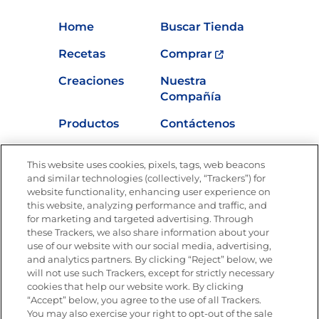
Home
Buscar Tienda
Recetas
Comprar
Creaciones
Nuestra
Compañía
Productos
Contáctenos
Vídeos
Empleos
This website uses cookies, pixels, tags, web beacons
Nutrición
and similar technologies (collectively, “Trackers”) for
website functionality, enhancing user experience on
this website, analyzing performance and traffic, and
for marketing and targeted advertising. Through
these Trackers, we also share information about your
Únete a La Cocina Goya
®
use of our website with our social media, advertising,
Recibe Nuevas Recetas, Ofertas Especiales y
and analytics partners. By clicking “Reject” below, we
Promociones
will not use such Trackers, except for strictly necessary
cookies that help our website work. By clicking
Email
(Obligatorio)
“Accept” below, you agree to the use of all Trackers.
You may also exercise your right to opt-out of the sale