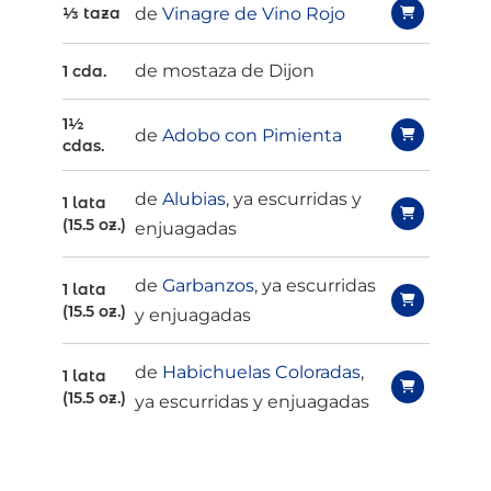
de
Vinagre de Vino Rojo
⅓ taza
de mostaza de Dijon
1 cda.
1½
de
Adobo con Pimienta
cdas.
de
Alubias
, ya escurridas y
1 lata
(15.5 oz.)
enjuagadas
de
Garbanzos
, ya escurridas
1 lata
(15.5 oz.)
y enjuagadas
de
Habichuelas Coloradas
,
1 lata
(15.5 oz.)
ya escurridas y enjuagadas