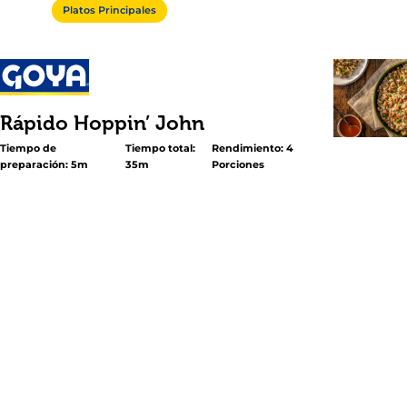
Platos Principales
Rápido Hoppin’ John
Tiempo de
Tiempo total:
Rendimiento: 4
preparación: 5m
35m
Porciones
<p>Nuestra receta de Hoppin ‘John es una versión súpe
la receta tradicional de “buena suerte”, que se come en 
Año Nuevo en el sur de Estados Unidos. Se mezclan los 
title="Frijoles Carita"
href="https://www.goya.com/es/products/beans/premiu
beans#blackeye-peas-1">Frijoles Carita</a> GOYA® y el <
href="https://www.goya.com/es/products/canilla-extra-lo
rice/">Arroz CANILLA® Grano Extra Largo</a> para hacer 
riquísimo.</p>