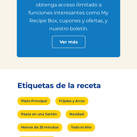
obtenga acceso ilimitado a
funciones interesantes como My
Recipe Box, cupones y ofertas, y
nuestro boletín.
Ver más
Etiquetas de la receta
Plato Principal
Frijoles y Arroz
Pasta en una Sartén
Navidad
Menos de 35 minutos
Todo el Año