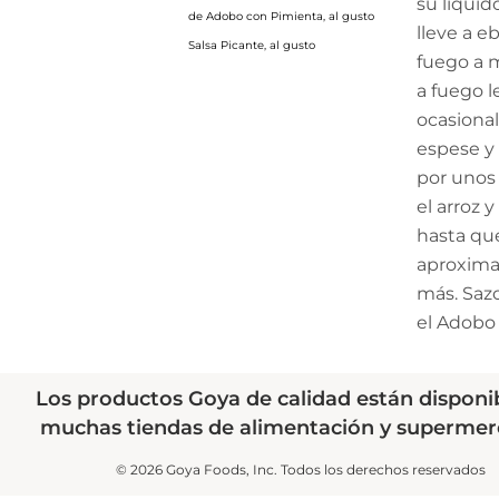
su líquido
de
Adobo con Pimienta
, al gusto
lleve a e
Salsa Picante
, al gusto
fuego a m
a fuego l
ocasiona
espese y 
por unos
el arroz 
hasta que
aproxim
más. Sazo
el Adobo
Los productos Goya de calidad están disponi
muchas tiendas de alimentación y supermer
© 2026 Goya Foods, Inc. Todos los derechos reservados