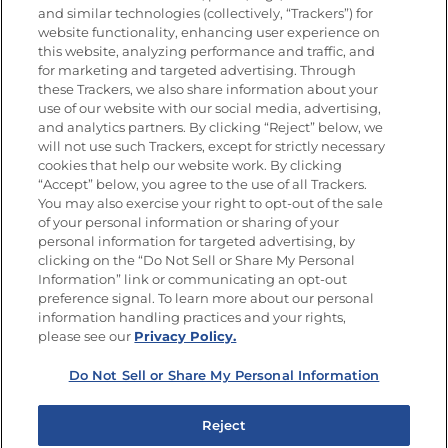
and similar technologies (collectively, “Trackers”) for
website functionality, enhancing user experience on
this website, analyzing performance and traffic, and
Únete a La Cocina Goya®
for marketing and targeted advertising. Through
Recibe Nuevas Recetas, Ofertas Especiales y
these Trackers, we also share information about your
Promociones
use of our website with our social media, advertising,
and analytics partners. By clicking “Reject” below, we
SÍGUENOS EN LAS REDES SOCIALES
will not use such Trackers, except for strictly necessary
cookies that help our website work. By clicking
“Accept” below, you agree to the use of all Trackers.
You may also exercise your right to opt-out of the sale
of your personal information or sharing of your
Mapa del sitio
Política de privacidad
personal information for targeted advertising, by
Limitar el uso de mis datos personales sensibles
clicking on the “Do Not Sell or Share My Personal
No vender ni compartir mis datos personales
Information” link or communicating an opt-out
Copyright © 2026 Goya Foods, Inc. Todos los derechos reservados.
preference signal. To learn more about our personal
information handling practices and your rights,
please see our
Privacy Policy.
Do Not Sell or Share My Personal Information
Reject