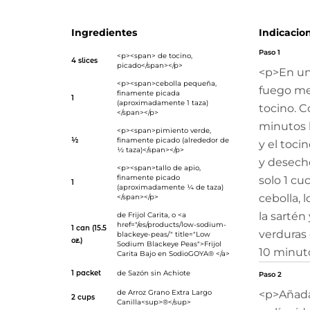
Ingredientes
Indicacio
Paso 1
<p><span> de tocino,
4 slices
picado</span></p>
<p>En un
<p><span>cebolla pequeña,
fuego me
finamente picada
1
(aproximadamente 1 taza)
tocino. C
</span></p>
minutos h
<p><span>pimiento verde,
½
finamente picado (alrededor de
y el toci
½ taza)</span></p>
y deseche
<p><span>tallo de apio,
finamente picado
solo 1 cu
1
(aproximadamente ¼ de taza)
cebolla, 
</span></p>
la sartén
de
Frijol Carita
, o <a
href="/es/products/low-sodium-
1 can (15.5
verduras 
blackeye-peas/" title="Low
oz.)
Sodium Blackeye Peas">Frijol
10 minut
Carita Bajo en SodioGOYA® </a>
1 packet
de
Sazón sin Achiote
Paso 2
de
Arroz Grano Extra Largo
<p>Añada 
2 cups
Canilla<sup>®</sup>