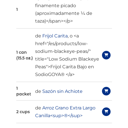
finamente picado
1
(aproximadamente ¼ de
taza)</span></p>
de
Frijol Carita
, o <a
href="/es/products/low-
sodium-blackeye-peas/"
1 can
(15.5 oz.)
title="Low Sodium Blackeye
Peas">Frijol Carita Bajo en
SodioGOYA® </a>
1
de
Sazón sin Achiote
packet
de
Arroz Grano Extra Largo
2 cups
Canilla<sup>®</sup>