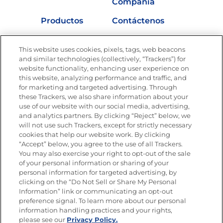
Compañía
Productos
Contáctenos
Vídeos
Empleos
This website uses cookies, pixels, tags, web beacons
Nutrición
and similar technologies (collectively, “Trackers”) for
website functionality, enhancing user experience on
this website, analyzing performance and traffic, and
for marketing and targeted advertising. Through
these Trackers, we also share information about your
Únete a La Cocina Goya
®
use of our website with our social media, advertising,
Recibe Nuevas Recetas, Ofertas Especiales y
and analytics partners. By clicking “Reject” below, we
Promociones
will not use such Trackers, except for strictly necessary
cookies that help our website work. By clicking
Email
(Obligatorio)
“Accept” below, you agree to the use of all Trackers.
You may also exercise your right to opt-out of the sale
of your personal information or sharing of your
personal information for targeted advertising, by
clicking on the “Do Not Sell or Share My Personal
Information” link or communicating an opt-out
preference signal. To learn more about our personal
SÍGUENOS EN LAS REDES SOCIALES
information handling practices and your rights,
please see our
Privacy Policy.