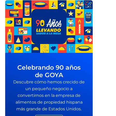
Celebrando 90 años
de GOYA
Descubre cómo hemos crecido de
un pequeño negocio a
convertirnos en la empresa de
alimentos de propiedad hispana
más grande de Estados Unidos.