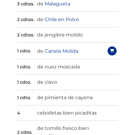
de
Malagueta
3 cdtas.
de
Chile en Polvo
2 cdtas.
de jengibre molido
2 cdtas.
de
Canela Molida
1 cdta.
de nuez moscada
1 cdta.
de clavo
1 cdta.
de pimienta de cayena
1 cdta.
cebolletas bien picaditas
4
de tomillo fresco bien
2 cdas.