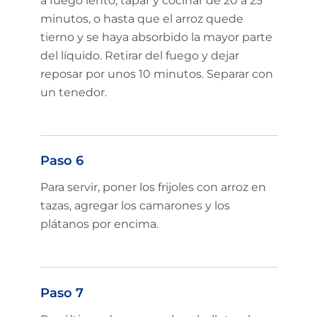
a fuego lento, tapar y cocinar de 20 a 25
minutos, o hasta que el arroz quede
Sign up and save on select
GOYA favorites!
tierno y se haya absorbido la mayor parte
del líquido. Retirar del fuego y dejar
reposar por unos 10 minutos. Separar con
un tenedor.
Sign Up
No Thanks
Paso 6
New members only.
Para servir, poner los frijoles con arroz en
tazas, agregar los camarones y los
plátanos por encima.
Paso 7