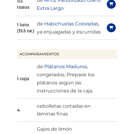
de
Arroz Parbolizado Grano
1½
tazas
Extra Largo
de
Habichuelas Coloradas
,
1 lata
(15.5 oz.)
ya enjuagadas y escurridas
ACOMPAÑAMIENTOS
de
Plátanos Maduros
,
congelados. Preparar los
1 caja
plátanos según las
instrucciones de la caja.
cebolletas cortadas en
4
láminas finas
Gajos de limón