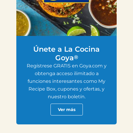
Únete a La Cocina
Goya
®
Regístrese GRATIS en Goya.com y
obtenga acceso ilimitado a
funciones interesantes como My
Recipe Box, cupones y ofertas, y
nuestro boletín.
Ver más