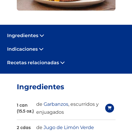
Ingredientes
Indicaciones
Recetas relacionadas
Ingredientes
de
Garbanzos
, escurridos y
1 can
(15.5 oz.)
enjuagados
de
Jugo de Limón Verde
2 cdas