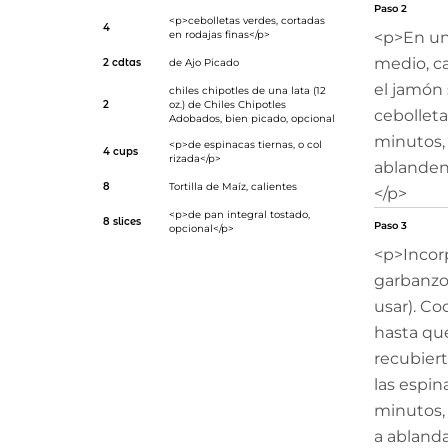
Paso 2
<p>cebolletas verdes, cortadas
4
en rodajas finas</p>
<p>En un
medio, ca
2 cdtas
de
Ajo Picado
el jamón 
chiles chipotles de una lata (12
2
oz.) de
Chiles Chipotles
cebolletas
Adobados
, bien picado, opcional
minutos,
<p>de espinacas tiernas, o col
4 cups
rizada</p>
ablanden
8
Tortilla de Maíz
, calientes
</p>
<p>de pan integral tostado,
8 slices
Paso 3
opcional</p>
<p>Incorp
garbanzos
usar). Co
hasta qu
recubiert
las espin
minutos,
a ablanda