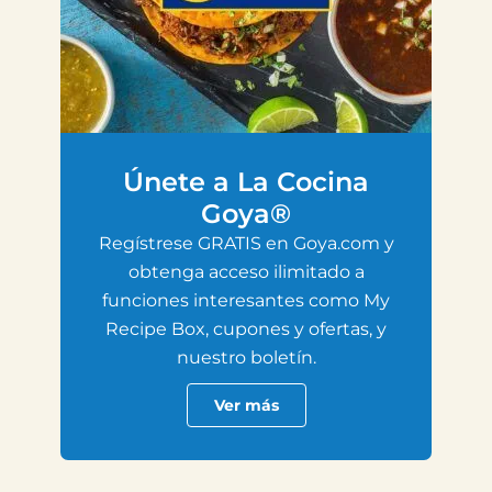
Únete a La Cocina
Goya®
Regístrese GRATIS en Goya.com y
obtenga acceso ilimitado a
funciones interesantes como My
Recipe Box, cupones y ofertas, y
nuestro boletín.
Ver más