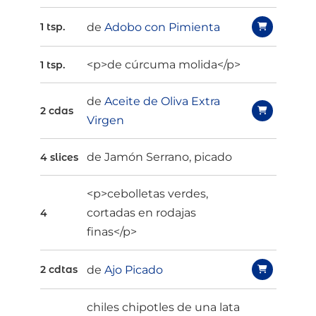
de
Adobo con Pimienta
1 tsp.
<p>de cúrcuma molida</p>
1 tsp.
de
Aceite de Oliva Extra
2 cdas
Virgen
de Jamón Serrano, picado
4 slices
<p>cebolletas verdes,
cortadas en rodajas
4
finas</p>
de
Ajo Picado
2 cdtas
chiles chipotles de una lata