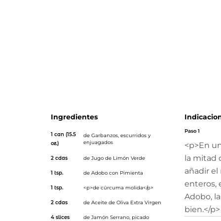
Jamón</em>! Tiene la magnifica combinación de los rico
cremosos <a title="Chick Peas (1)"
href="https://www.goya.com/es/products/chick-peas-can
udi="https://goya.com/es/products/chick-peas-can">Gar
GOYA®, junto con un salteado de Jamón Serrano y espi
receta perfecta para comenzar el día, ideal para un desa
<em>brunch</em>.</p>
Ingredientes
Indicacio
Paso 1
1 can (15.5
de
Garbanzos
, escurridos y
enjuagados
oz.)
<p>En un
la mitad 
2 cdas
de
Jugo de Limón Verde
añadir el
1 tsp.
de
Adobo con Pimienta
enteros, 
1 tsp.
<p>de cúrcuma molida</p>
Adobo, la
2 cdas
de
Aceite de Oliva Extra Virgen
bien.</p>
4 slices
de Jamón Serrano, picado