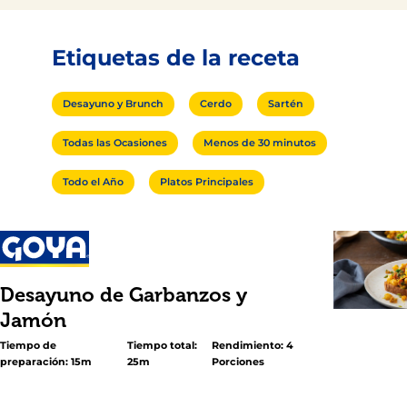
Etiquetas de la receta
Desayuno y Brunch
Cerdo
Sartén
Todas las Ocasiones
Menos de 30 minutos
Todo el Año
Platos Principales
Desayuno de Garbanzos y
Jamón
Tiempo de
Tiempo total:
Rendimiento: 4
preparación: 15m
25m
Porciones
<p>¡Prepara este delicioso <em>Desayuno de Garbanzos