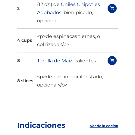
(12 oz.) de
Chiles Chipotles
2
Adobados
, bien picado,
opcional
<p>de espinacas tiernas, o
4 cups
col rizada</p>
Tortilla de Maíz
, calientes
8
<p>de pan integral tostado,
8 slices
opcional</p>
Indicaciones
Ver de la cocina