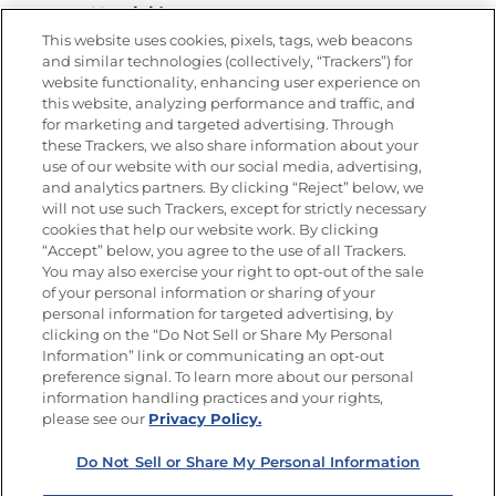
Nutrición
This website uses cookies, pixels, tags, web beacons
and similar technologies (collectively, “Trackers”) for
website functionality, enhancing user experience on
this website, analyzing performance and traffic, and
Únete a La Cocina Goya®
for marketing and targeted advertising. Through
Recibe Nuevas Recetas, Ofertas Especiales y
these Trackers, we also share information about your
Promociones
use of our website with our social media, advertising,
and analytics partners. By clicking “Reject” below, we
SÍGUENOS EN LAS REDES SOCIALES
will not use such Trackers, except for strictly necessary
cookies that help our website work. By clicking
“Accept” below, you agree to the use of all Trackers.
You may also exercise your right to opt-out of the sale
of your personal information or sharing of your
Mapa del sitio
Política de privacidad
personal information for targeted advertising, by
Limitar el uso de mis datos personales sensibles
clicking on the “Do Not Sell or Share My Personal
No vender ni compartir mis datos personales
Information” link or communicating an opt-out
Copyright © 2026 Goya Foods, Inc. Todos los derechos reservados.
preference signal. To learn more about our personal
information handling practices and your rights,
please see our
Privacy Policy.
Do Not Sell or Share My Personal Information