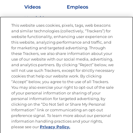
Vídeos
Empleos
Nutrición
This website uses cookies, pixels, tags, web beacons
and similar technologies (collectively, “Trackers”) for
website functionality, enhancing user experience on
this website, analyzing performance and traffic, and
Únete a La Cocina Goya®
for marketing and targeted advertising. Through
Recibe Nuevas Recetas, Ofertas Especiales y
these Trackers, we also share information about your
Promociones
use of our website with our social media, advertising,
and analytics partners. By clicking “Reject” below, we
SÍGUENOS EN LAS REDES SOCIALES
will not use such Trackers, except for strictly necessary
cookies that help our website work. By clicking
“Accept” below, you agree to the use of all Trackers.
You may also exercise your right to opt-out of the sale
of your personal information or sharing of your
Mapa del sitio
Política de privacidad
personal information for targeted advertising, by
Limitar el uso de mis datos personales sensibles
clicking on the “Do Not Sell or Share My Personal
No vender ni compartir mis datos personales
Information” link or communicating an opt-out
Copyright © 2026 Goya Foods, Inc. Todos los derechos reservados.
preference signal. To learn more about our personal
information handling practices and your rights,
please see our
Privacy Policy.