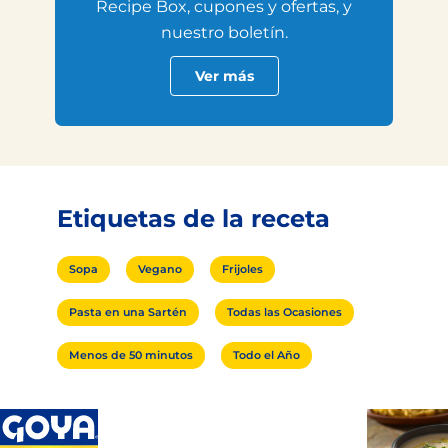
Recipe Box, cupones y ofertas, y
nuestro boletín.
Ver más
Etiquetas de la receta
Sopa
Vegano
Frijoles
Pasta en una Sartén
Todas las Ocasiones
Menos de 50 minutos
Todo el Año