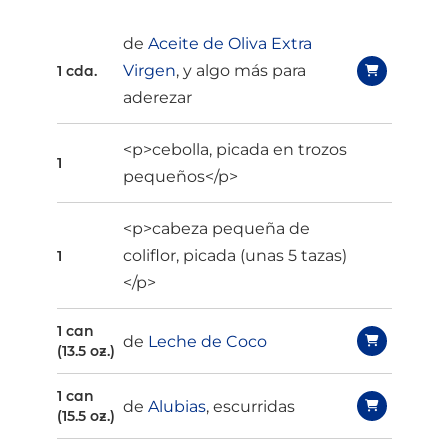
de
Aceite de Oliva Extra
Virgen
, y algo más para
1 cda.
aderezar
<p>cebolla, picada en trozos
1
pequeños</p>
<p>cabeza pequeña de
coliflor, picada (unas 5 tazas)
1
</p>
1 can
de
Leche de Coco
(13.5 oz.)
1 can
de
Alubias
, escurridas
(15.5 oz.)