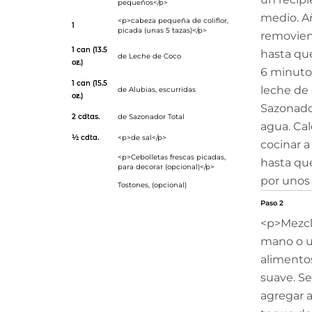
pequeños</p>
medio. Añ
<p>cabeza pequeña de coliflor,
1
picada (unas 5 tazas)</p>
removien
1 can (13.5
hasta qu
de
Leche de Coco
oz.)
6 minutos.
1 can (15.5
leche de c
de
Alubias
, escurridas
oz.)
Sazonador
2 cdtas.
de
Sazonador Total
agua. Cal
½ cdta.
<p>de sal</p>
cocinar a
<p>Cebolletas frescas picadas,
hasta que
para decorar (opcional)</p>
por unos
Tostones
, (opcional)
Paso 2
<p>Mezcl
mano o u
alimento
suave. Se
agregar a