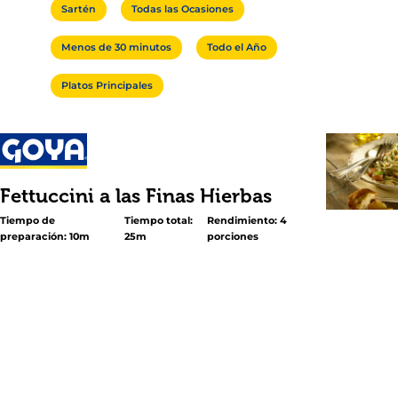
Sartén
Todas las Ocasiones
Menos de 30 minutos
Todo el Año
Platos Principales
Fettuccini a las Finas Hierbas
Tiempo de
Tiempo total:
Rendimiento: 4
preparación: 10m
25m
porciones
<p>Ya sea que uses pollo, mariscos o frijoles (como se mu
cualquier receta con pasta puede ser mejorada con el i
característico sabor del Aceite de Oliva Extra Virgen Goya
de su gran sabor esta en las aceitunas españolas recién
Rocíalo sobre tus comidas, y al probarlo te preguntarás
habías podido vivir sin él.</p>