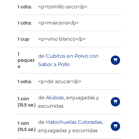
<p>tomillo seco</p>
1 cdta.
<p>maicena</p>
1 cdta.
<p>vino blanco</p>
1 cup
1
de
Cubitos en Polvo con
paquet
Sabor a Pollo
e
<p>de azucar</p>
1 cdta.
de
Alubias
, enjuagadas y
1 can
(15.5 oz.)
escurridas
de
Habichuelas Coloradas
,
1 can
(15.5 oz.)
enjuagadas y escurridas