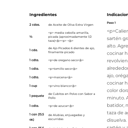
Ingredientes
Indicacio
Paso 1
2 cdas.
de
Aceite de Oliva Extra Virgen
<p>Calien
<p> media cebolla amarilla,
½
picada (aproximadamente 1/2
sartén g
taza)</p><p> </p>
alto. Agr
de
Ajo Picado
o 6 dientes de ajo,
1 cda.
finamente picado
cocinar h
revolvie
1 cdta.
<p>de oregano seco</p>
alrededor
1 cdta.
<p>tomillo seco</p>
ajo, orég
1 cdta.
<p>maicena</p>
cocinar h
1 cup
<p>vino blanco</p>
color dor
de
Cubitos en Polvo con Sabor a
1 paquete
minuto. 
Pollo
batidor,
1 cdta.
<p>de azucar</p>
taza de 
1 can (15.5
de
Alubias
, enjuagadas y
escurridas
disuelva.
oz.)
sartén y a