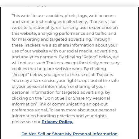
Nutrición
This website uses cookies, pixels, tags, web beacons
and similar technologies (collectively, “Trackers”) for
website functionality, enhancing user experience on
this website, analyzing performance and traffic, and
Únete a La Cocina Goya®
for marketing and targeted advertising. Through
Recibe Nuevas Recetas, Ofertas Especiales y
these Trackers, we also share information about your
Promociones
use of our website with our social media, advertising,
and analytics partners. By clicking “Reject” below, we
SÍGUENOS EN LAS REDES SOCIALES
will not use such Trackers, except for strictly necessary
cookies that help our website work. By clicking
“Accept” below, you agree to the use of all Trackers.
You may also exercise your right to opt-out of the sale
of your personal information or sharing of your
Mapa del sitio
Política de privacidad
personal information for targeted advertising, by
Limitar el uso de mis datos personales sensibles
clicking on the “Do Not Sell or Share My Personal
No vender ni compartir mis datos personales
Information” link or communicating an opt-out
Copyright © 2026 Goya Foods, Inc. Todos los derechos reservados.
preference signal. To learn more about our personal
information handling practices and your rights,
please see our
Privacy Policy.
Do Not Sell or Share My Personal Information