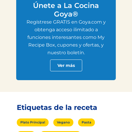
Únete a La Cocina
Goya®
Regístrese GRATIS en Goya.com y
obtenga acceso ilimitado a
funciones interesantes como My
Recipe Box, cupones y ofertas, y
nuestro boletín.
Ver más
Etiquetas de la receta
Plato Principal
Vegano
Pasta