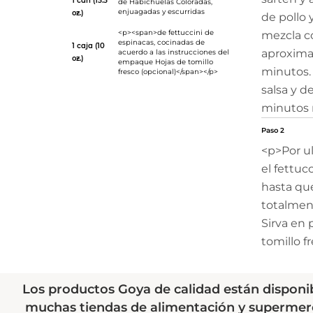
1 can (15.5
de
Habichuelas Coloradas
,
enjuagadas y escurridas
oz.)
de pollo 
<p><span>de fettuccini de
mezcla c
espinacas, cocinadas de
1 caja (10
aproxima
acuerdo a las instrucciones del
oz.)
empaque Hojas de tomillo
minutos. 
fresco (opcional)</span></p>
salsa y d
minutos 
Paso 2
<p>Por u
el fettuc
hasta qu
totalment
Sirva en 
tomillo f
Los productos Goya de calidad están disponi
muchas tiendas de alimentación y supermer