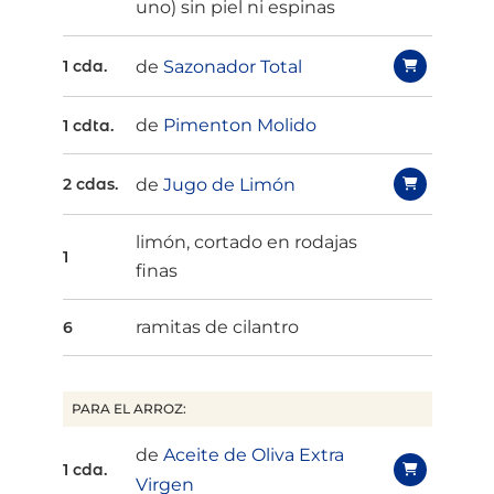
uno) sin piel ni espinas
de
Sazonador Total
1 cda.
de
Pimenton Molido
1 cdta.
de
Jugo de Limón
2 cdas.
limón, cortado en rodajas
1
finas
ramitas de cilantro
6
PARA EL ARROZ:
de
Aceite de Oliva Extra
1 cda.
Virgen