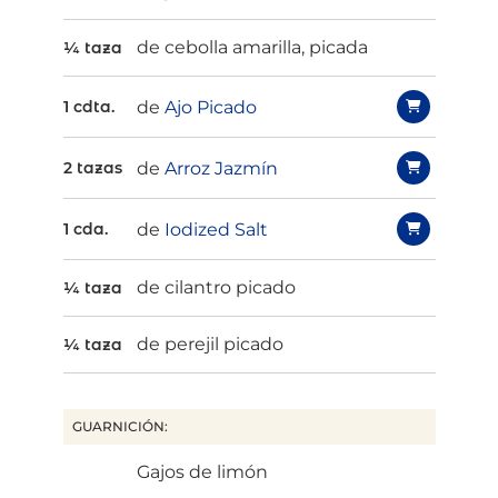
de cebolla amarilla, picada
¼ taza
de
Ajo Picado
1 cdta.
de
Arroz Jazmín
2 tazas
de
Iodized Salt
1 cda.
de cilantro picado
¼ taza
de perejil picado
¼ taza
GUARNICIÓN:
Gajos de limón