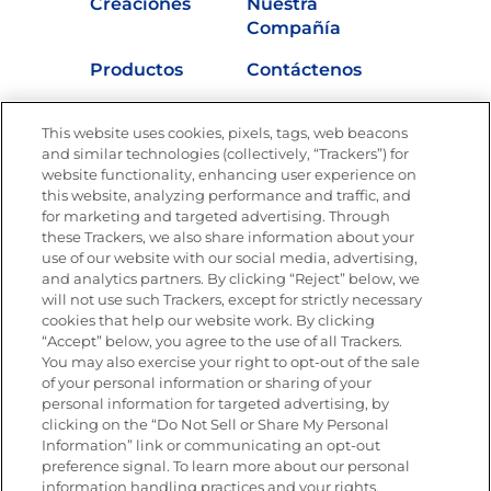
Creaciones
Nuestra
Compañía
Productos
Contáctenos
Vídeos
Empleos
This website uses cookies, pixels, tags, web beacons
Nutrición
and similar technologies (collectively, “Trackers”) for
website functionality, enhancing user experience on
this website, analyzing performance and traffic, and
for marketing and targeted advertising. Through
these Trackers, we also share information about your
Únete a La Cocina Goya
®
use of our website with our social media, advertising,
Recibe Nuevas Recetas, Ofertas Especiales y
and analytics partners. By clicking “Reject” below, we
Promociones
will not use such Trackers, except for strictly necessary
cookies that help our website work. By clicking
Email
(Obligatorio)
“Accept” below, you agree to the use of all Trackers.
You may also exercise your right to opt-out of the sale
of your personal information or sharing of your
personal information for targeted advertising, by
clicking on the “Do Not Sell or Share My Personal
Information” link or communicating an opt-out
preference signal. To learn more about our personal
SÍGUENOS EN LAS REDES SOCIALES
information handling practices and your rights,