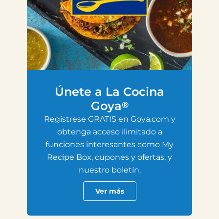
Únete a La Cocina
Goya
®
Regístrese GRATIS en Goya.com y
obtenga acceso ilimitado a
funciones interesantes como My
Recipe Box, cupones y ofertas, y
nuestro boletín.
Ver más