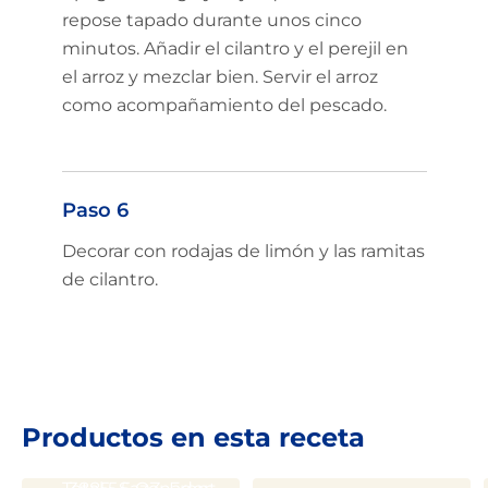
repose tapado durante unos cinco
minutos. Añadir el cilantro y el perejil en
el arroz y mezclar bien. Servir el arroz
como acompañamiento del pescado.
Paso 6
Limited time!
Decorar con rodajas de limón y las ramitas
de cilantro.
Sign up and save on select
GOYA favorites!
Sign Up
Productos en esta receta
No Thanks