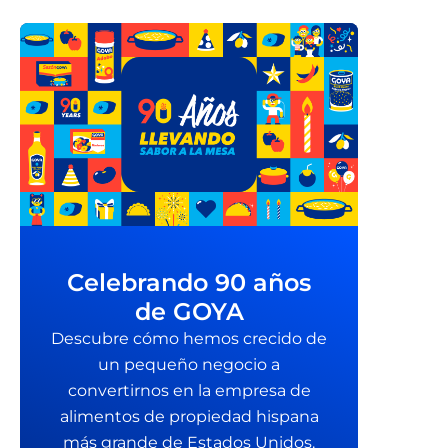
Celebrando 90 años
de GOYA
Descubre cómo hemos crecido de
un pequeño negocio a
convertirnos en la empresa de
alimentos de propiedad hispana
más grande de Estados Unidos.