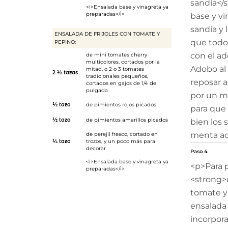
sandía</s
<i>Ensalada base y vinagreta ya
preparadas</i>
base y vi
sandía y 
ENSALADA DE FRIJOLES CON TOMATE Y
que todo
PEPINO:
con el a
de mini tomates cherry
multicolores, cortados por la
Adobo al 
mitad, o 2 o 3 tomates
2 ½ tazas
tradicionales pequeños,
reposar 
cortados en gajos de 1/4 de
pulgada
por un m
½ taza
de pimientos rojos picados
para que 
½ taza
de pimientos amarillos picados
bien los 
menta adi
de perejil fresco, cortado en
¼ taza
trozos, y un poco más para
decorar
Paso 4
<i>Ensalada base y vinagreta ya
<p>Para p
preparadas</i>
<strong>e
tomate y 
ensalada 
incorpora