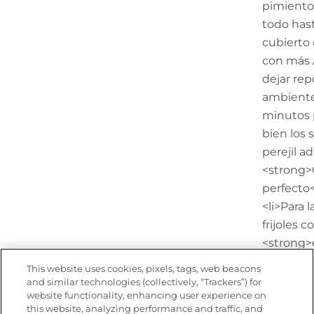
pimientos
todo has
cubierto 
con más A
dejar rep
ambiente
minutos 
bien los 
perejil ad
<strong>C
perfecto<
<li>Para 
frijoles 
<strong>e
sandía</s
This website uses cookies, pixels, tags, web beacons
una mezc
and similar technologies (collectively, “Trackers”) for
website functionality, enhancing user experience on
href="ht
this website, analyzing performance and traffic, and