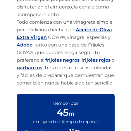
disfrutar en el almuerzo, la cena o como
acompañamiento.
Todo comienza con una vinagreta simple
pero deliciosa hecha con
Aceite de Oliva
Extra Virgen
GOYA®, vinagre, especias y
Adobo
, junto con una base de Frijoles
GOYA® que puedes elegir según tu
preferencia:
frijoles negros
, f
rijoles rojos
o
garbanzos
. Tres recetas frescas, coloridas
y fáciles de preparar que demuestran que
comer bien nunca había sido tan sencillo.
Tiempo Total
45
m
(incluyendo el tiempo de reposo)