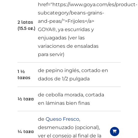
href="https://www.goya.com/es/product-
subcategory/beans-grains-
and-peas/">Frijoles</a>
2 latas
(15.5 oz.)
GOYA®, ya escurridas y
enjuagadas (ver las
variaciones de ensaladas
para servir)
de pepino inglés, cortado en
1 ½
tazas
dados de 1/2 pulgada
de cebolla morada, cortada
½ taza
en láminas bien finas
de
Queso Fresco
,
desmenuzado (opcional),
¼ taza
ver el consejo al final de la