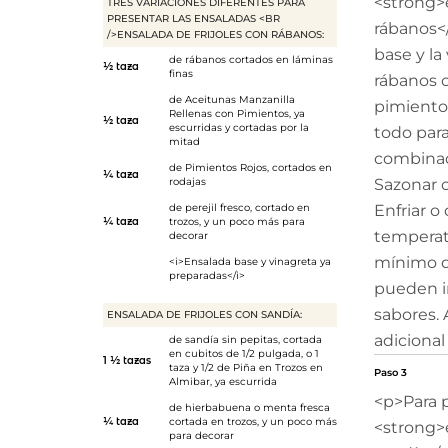
<strong>e
TRES VARIACIONES DIFERENTES PARA
PRESENTAR LAS ENSALADAS <BR
rábanos</
/>ENSALADA DE FRIJOLES CON RÁBANOS:
base y la
de rábanos cortados en láminas
½ taza
finas
rábanos c
de
Aceitunas Manzanilla
pimientos
Rellenas con Pimientos
, ya
½ taza
escurridas y cortadas por la
todo par
mitad
combinad
de
Pimientos Rojos
, cortados en
¼ taza
rodajas
Sazonar 
de perejil fresco, cortado en
Enfriar o
¼ taza
trozos, y un poco más para
temperat
decorar
mínimo d
<i>Ensalada base y vinagreta ya
preparadas</i>
pueden in
sabores. 
ENSALADA DE FRIJOLES CON SANDÍA:
adicional 
de sandía sin pepitas, cortada
en cubitos de 1/2 pulgada, o 1
1 ½ tazas
taza y 1/2 de
Piña en Trozos en
Paso 3
Almibar
, ya escurrida
<p>Para p
de hierbabuena o menta fresca
¼ taza
cortada en trozos, y un poco más
<strong>e
para decorar