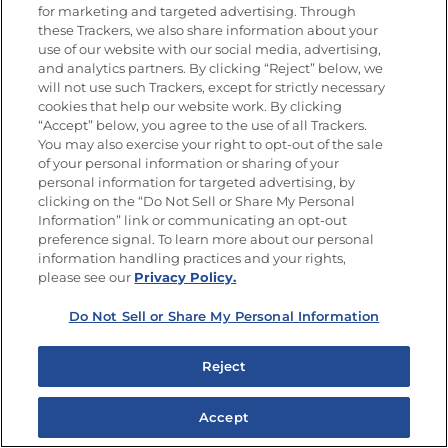
peas-can
for marketing and targeted advertising. Through
GOYA® y 
these Trackers, we also share information about your
use of our website with our social media, advertising,
href="ht
and analytics partners. By clicking “Reject” below, we
beans-can
will not use such Trackers, except for strictly necessary
GOYA® pa
cookies that help our website work. By clicking
“Accept” below, you agree to the use of all Trackers.
una textur
You may also exercise your right to opt-out of the sale
la ensal
of your personal information or sharing of your
personal information for targeted advertising, by
de frijol
clicking on the “Do Not Sell or Share My Personal
pepino</
Information” link or communicating an opt-out
una mezc
preference signal. To learn more about our personal
information handling practices and your rights,
href="ht
please see our
Privacy Policy.
peas-can
GOYA® y 
Do Not Sell or Share My Personal Information
href="ht
kidney-b
Reject
Colorada
Accept
variedad
href="ht