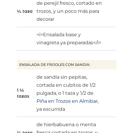
de perejil fresco, cortado en
trozos, y un poco más para
¼ taza
decorar
<i>Ensalada base y
vinagreta ya preparadas</i>
ENSALADA DE FRIJOLES CON SANDÍA:
de sandía sin pepitas,
cortada en cubitos de 1/2
1 ½
pulgada, o 1 taza y 1/2 de
tazas
Piña en Trozos en Almibar
,
ya escurrida
de hierbabuena o menta
fresca cortada en trozos, y
¼ taza