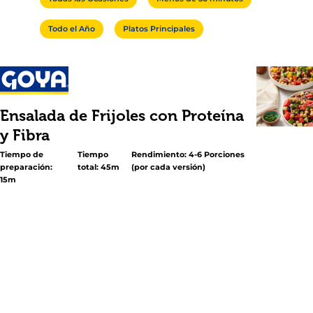
Todo el Año
Platos Principales
Ensalada de Frijoles con Proteína
y Fibra
Tiempo de
Tiempo
Rendimiento: 4-6 Porciones
preparación:
total: 45m
(por cada versión)
15m
<h2 class="subheader">Tres preparaciones fáciles para la
semana</h2> <p>Si buscas recetas fáciles, nutritivas y ll
color, estas <em>tres ensaladas de frijoles con proteína 
son para ti: ensalada de frijoles con rábanos, ensalada de 
sandía, y ensalada de frijoles con tomate y pepino. Son 
perfectas para preparar con anticipación y disfrutar en e