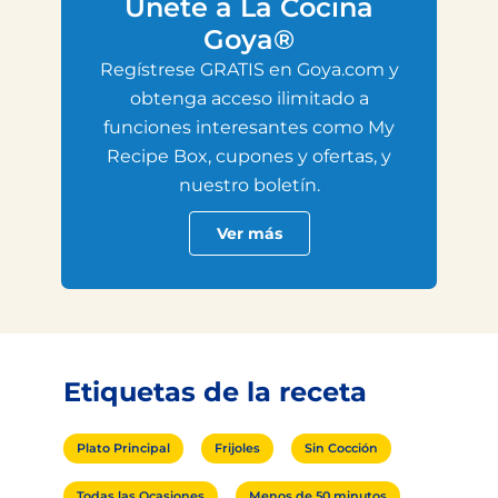
Únete a La Cocina
Goya®
Regístrese GRATIS en Goya.com y
obtenga acceso ilimitado a
funciones interesantes como My
Recipe Box, cupones y ofertas, y
nuestro boletín.
Ver más
Etiquetas de la receta
Plato Principal
Frijoles
Sin Cocción
Todas las Ocasiones
Menos de 50 minutos