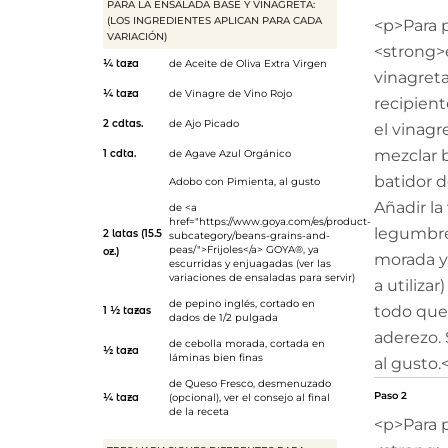
PARA LA ENSALADA BASE Y VINAGRETA:
(LOS INGREDIENTES APLICAN PARA CADA
<p>Para p
VARIACIÓN)
<strong>e
¼ taza
de
Aceite de Oliva Extra Virgen
vinagreta
¼ taza
de
Vinagre de Vino Rojo
recipient
2 cdtas.
de
Ajo Picado
el vinagre
mezclar 
1 cdta.
de
Agave Azul Orgánico
batidor d
Adobo con Pimienta
, al gusto
Añadir la
de <a
href="https://www.goya.com/es/product-
legumbres
2 latas (15.5
subcategory/beans-grains-and-
peas/">Frijoles</a> GOYA®, ya
oz.)
morada y 
escurridas y enjuagadas (ver las
variaciones de ensaladas para servir)
a utiliza
de pepino inglés, cortado en
todo que
1 ½ tazas
dados de 1/2 pulgada
aderezo.
de cebolla morada, cortada en
½ taza
láminas bien finas
al gusto.
de
Queso Fresco
, desmenuzado
Paso 2
¼ taza
(opcional), ver el consejo al final
de la receta
<p>Para p