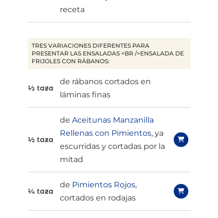
receta
TRES VARIACIONES DIFERENTES PARA
PRESENTAR LAS ENSALADAS <BR />ENSALADA DE
FRIJOLES CON RÁBANOS:
de rábanos cortados en
½ taza
láminas finas
de
Aceitunas Manzanilla
Rellenas con Pimientos
, ya
½ taza
escurridas y cortadas por la
mitad
de
Pimientos Rojos
,
¼ taza
cortados en rodajas